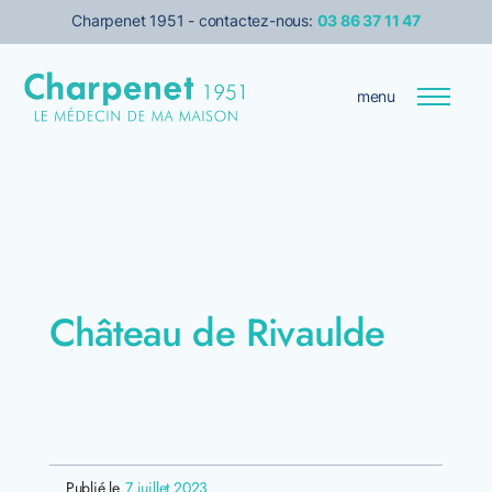
Charpenet 1951 - contactez-nous:
03 86 37 11 47
menu
Entreprise
Le médecin de votre maison
Transition énergétique
Château de Rivaulde
Isolation
Services pour les pro
Prise de rendez-vous
Publié le
7 juillet 2023