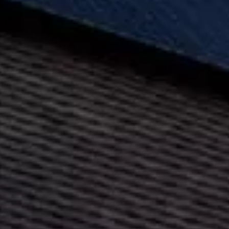
r de panneaux
ques :
 Montauban –
 60% de votre facture