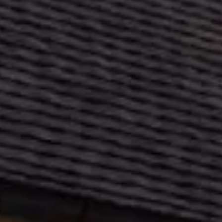
gle
jour
Quali PV basée à Rouffiac-Tolosan