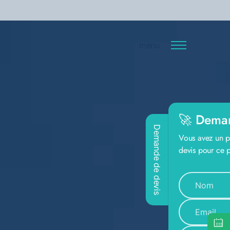
menu
🚀 Deman
Demande de devis
Vous avez un pr
devis pour ce pr
@