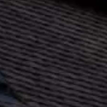
Installateu
photovoltaï
Toulouse –
Albi
Économisez jusqu’à
d’électricité