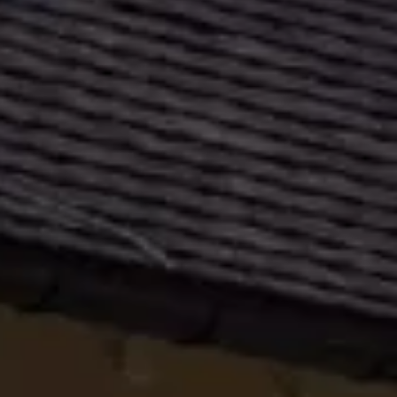
4.7 ⭐⭐⭐⭐⭐ sur 59 avis goo
Economisez dès le premier 
Entreprise locale certifiée 
Obtenir un devis gratuit