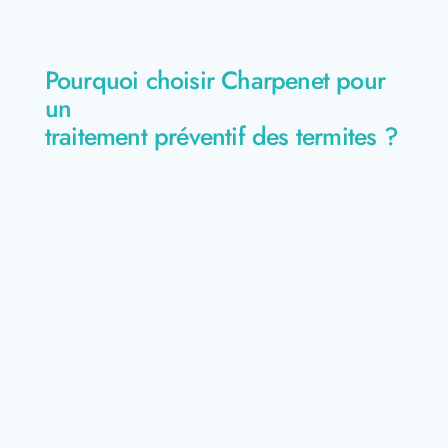
Pourquoi choisir Charpenet pour
un
traitement préventif des termites ?
entreprise familiale
locale
efficace
forte de plus de 25 ans d’expérience
lutte anti-
termites