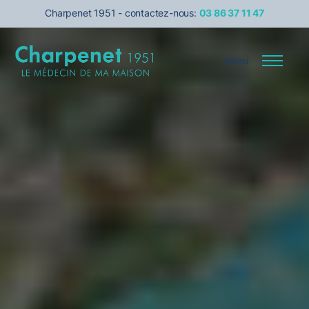
Charpenet 1951 - contactez-nous:
03 86 37 11 47
menu
Entreprise
Le médecin de votre maison
Transition énergétique
Isolation
Services pour les pro
Prise de rendez-vous