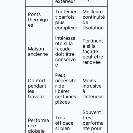
extérieur
Traitemen
Meilleure
Ponts
t parfois
continuité
thermiqu
plus
de
es
complexe
l’isolation
Intéressa
Pertinent
nte si la
e si la
Maison
façade
façade
ancienne
doit être
peut être
conservé
rénovée
e
Peut
Confort
nécessite
Moins
pendant
r de
intrusive
les
libérer
à
travaux
certaines
l’intérieur
pièces
Souvent
Très
très
Performa
efficace
performa
nce
si bien
nte pour
globale