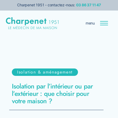
Charpenet 1951 - contactez-nous:
03 86 37 11 47
menu
Entreprise
Le médecin de votre maison
Isolation & aménagement
Transition énergétique
Isolation par l’intérieur ou par
Isolation
l’extérieur : que choisir pour
votre maison ?
Services pour les pro
Prise de rendez-vous