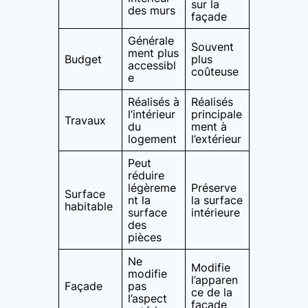
sur la
des murs
façade
Générale
Souvent
ment plus
Budget
plus
accessibl
coûteuse
e
Réalisés à
Réalisés
l’intérieur
principale
Travaux
du
ment à
logement
l’extérieur
Peut
réduire
légèreme
Préserve
Surface
nt la
la surface
habitable
surface
intérieure
des
pièces
Ne
Modifie
modifie
l’apparen
Façade
pas
ce de la
l’aspect
façade