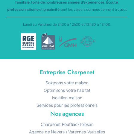
familiale
,
forte de nombreuses années d’expériences
.
Écoute
,
professionnalisme
et
proximité
sont les valeurs qui nous tiennent à cœur.
Lundi au Vendredi de 8h30 à 12h30 et 13h30 à 18h00.
Entreprise Charpenet
Soignons votre maison
Optimisons votre habitat
Isolation maison
Services pour les professionnels
Nos agences
Charpenet Rouffiac-Tolosan
Agence de Nevers / Varennes-Vauzelles