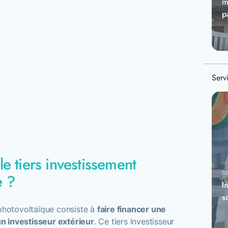
m
p
Servi
le tiers investissement
02
e ?
I
s
 photovoltaïque consiste à
faire financer une
 un investisseur extérieur
. Ce tiers investisseur