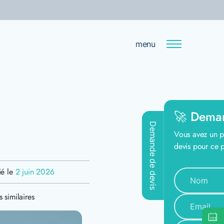
menu
🚀 Deman
Demande de devis
Vous avez un pr
devis pour ce pr
ié le
2 juin 2026
 similaires
@