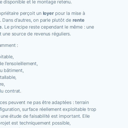
ce disponible et le montage retenu.
opriétaire perçoit un
loyer
pour la mise à
e. Dans d’autres, on parle plutôt de
rente
e
. Le principe reste cependant le même : une
nt une source de revenus réguliers.
amment :
itable,
de l’ensoleillement,
du bâtiment,
tallable,
re,
du contrat.
ces peuvent ne pas être adaptées : terrain
guration, surface réellement exploitable trop
une étude de faisabilité est important. Elle
 projet est techniquement possible,