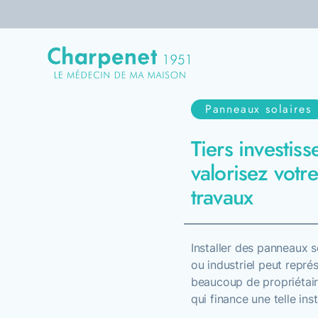
Panneaux solaires
Entreprise
Tiers investis
valorisez votre
Le médecin de votre maison
travaux
Transition énergétique
Isolation
Installer des panneaux s
ou industriel peut repré
Services pour les pro
beaucoup de propriétair
qui finance une telle inst