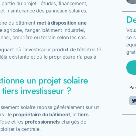
partie du projet : études, financement,
on et maintenance des panneaux solaires.
De
taire du bâtiment
met à disposition une
re agricole, hangar, bâtiment industriel,
Vous
nnel, ombrière ou terrain selon les cas.
ce s
équi
nant où l’investisseur produit de l’électricité
grat
éjà existante et où le propriétaire n’a pas à
ionne un projet solaire
tiers investisseur ?
Par
tissement solaire repose généralement sur un
rs : le
propriétaire du bâtiment
, le
tiers
ïque et les
professionnels
chargés de
ploiter la centrale.