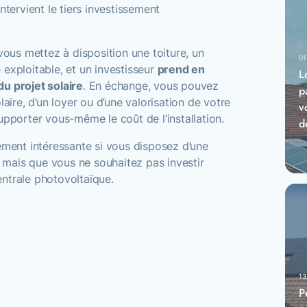
ntervient le tiers investissement
 vous mettez à disposition une toiture, un
01
exploitable, et un investisseur
prend en
L
u projet solaire
. En échange, vous pouvez
p
laire, d’un loyer ou d’une valorisation de votre
v
upporter vous-même le coût de l’installation.
d
ement intéressante si vous disposez d’une
e, mais que vous ne souhaitez pas investir
ntrale photovoltaïque.
13
P