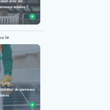
aison avec ses
anneaux solaires ?
+
ce lié
.06.2026
nstallateur de panneaux
olaires
+