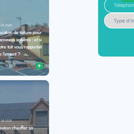
.04.2026
ocation de toiture pour
anneaux solaires : et si
otre toit vous rapportait
e l’argent ?
+
.08.2025
eut-on chauffer sa