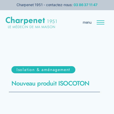
Charpenet 1951 - contactez-nous:
03 86 37 11 47
menu
Entreprise
Le médecin de votre maison
Isolation & aménagement
Transition énergétique
Nouveau produit ISOCOTON
Isolation
Services pour les pro
Prise de rendez-vous