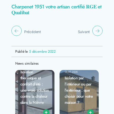
Charpenet 1951 votre artisan certifié 𝐑𝐆𝐄 et
𝐐𝐮𝐚𝐥𝐢𝐛𝐚𝐭
Précédent
Suivant
Publié le
5 décembre 2022
News similaires
27.07.2026
Isolation
08.07.2026
thermique et
Isolation par
confort d’été :
l’intérieur ou par
une vraie solution
l’extérieur : que
contre la chaleur
choisir pour votre
dans la Nièvre
maison ?
+
+