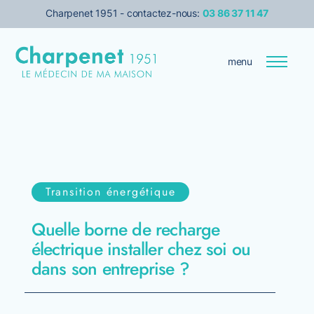
Charpenet 1951 - contactez-nous:
03 86 37 11 47
menu
Entreprise
Le médecin de votre maison
Transition énergétique
Transition énergétique
Quelle borne de recharge
Isolation
électrique installer chez soi ou
dans son entreprise ?
Services pour les pro
Prise de rendez-vous