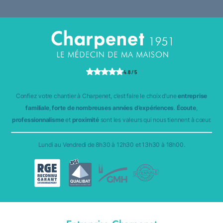
4.8 / 5
Confiez votre chantier à Charpenet, c’est faire le choix d’une
entreprise
familiale
,
forte de nombreuses années d’expériences
.
Écoute
,
professionnalisme
et
proximité
sont les valeurs qui nous tiennent à cœur.
Lundi au Vendredi de 8h30 à 12h30 et 13h30 à 18h00.