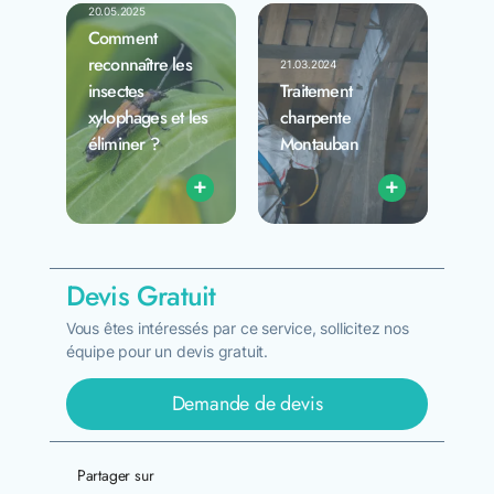
20.05.2025
Comment
reconnaître les
21.03.2024
insectes
Traitement
xylophages et les
charpente
éliminer ?
Montauban
+
+
Devis Gratuit
Vous êtes intéressés par ce service, sollicitez nos
équipe pour un devis gratuit.
Demande de devis
Partager sur