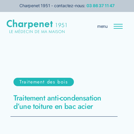
Charpenet 1951 - contactez-nous:
03 86 37 11 47
menu
Entreprise
Le médecin de votre maison
Traitement des bois
Transition énergétique
Traitement anti-condensation
Isolation
d’une toiture en bac acier
Services pour les pro
Prise de rendez-vous