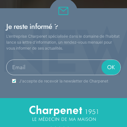
NEW
Je reste informé ?
L’entreprise Charpenet spécialisée dans le domaine de l’habitat
lance sa lettre d’information, un rendez-vous mensuel pour
vous informer de ses actualités.
J'accepte de recevoir la newsletter de Charpenet