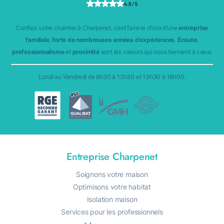
4.8 / 5
Confiez votre chantier à Charpenet, c’est faire le choix d’une
entreprise
familiale
,
forte de nombreuses années d’expériences
.
Écoute
,
professionnalisme
et
proximité
sont les valeurs qui nous tiennent à cœur.
Lundi au Vendredi de 8h30 à 12h30 et 13h30 à 18h00.
Entreprise Charpenet
Soignons votre maison
Optimisons votre habitat
Isolation maison
Services pour les professionnels