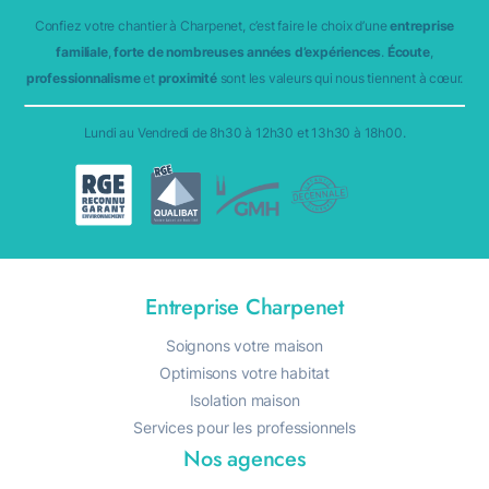
Confiez votre chantier à Charpenet, c’est faire le choix d’une
entreprise
familiale
,
forte de nombreuses années d’expériences
.
Écoute
,
professionnalisme
et
proximité
sont les valeurs qui nous tiennent à cœur.
Lundi au Vendredi de 8h30 à 12h30 et 13h30 à 18h00.
Entreprise Charpenet
Soignons votre maison
Optimisons votre habitat
Isolation maison
Services pour les professionnels
Nos agences